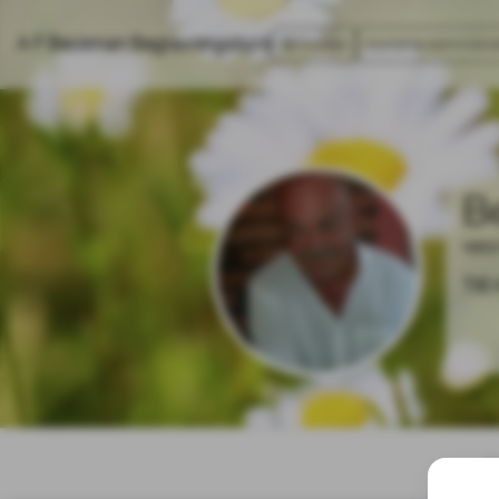
A F Beckman Begravningsbyrå
Cookies
Kontakta administra
B
1953
Til
St