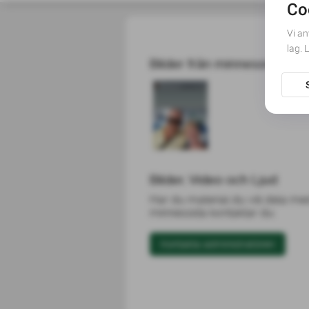
Bilder från minnesord
Bilder, Video och Ljud
Har du material du vill dela me
minnessida kontaktar du:
Kontakta administratören