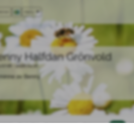
tören
Meny
enny Halfdan Grönvold
.07.08 - 2026.04.16
l minne av Benny
artsida
Ge en gåva
Om begravningen
Dödsannons
Galleri
De