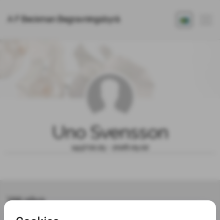
A F Beckman Begravningsbyrå
Uno Svensson
1937.02.25 - 2026.05.02
Välj gåva
Möjlighet till donation har löpt ut 2026-06-03