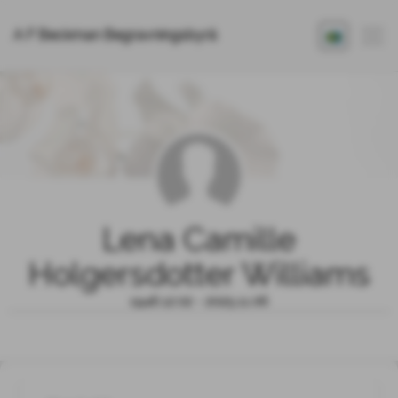
A F Beckman Begravningsbyrå
Lena Camille
Holgersdotter Williams
1946.12.02 - 2025.11.06